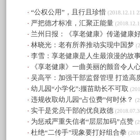
“公权公用”，且行且珍惜
(2018.12.11 2
严把德才标准，汇聚正能量
(2018.12.1
兰州日报：《享老健康》传递健康
林晓光：老有所养推动实现中国梦
22:45)
(2
李雪：享老健康是人生最浪漫的故
《享老健康》一曲美丽的颤音令人
吴高平：加强干部监督管理 打造高
02:19)
幼儿园“小学化”:揠苗助长不可取
(2018.09.14 23:33)
(201
违规收取幼儿园“占位费”何时休？
(2
实干是党员干部的优良政德
(2018.07.3
为惩戒严重失信者“层层加码”点赞
(2
杜绝“二传手”现象要打好组合拳
(2018