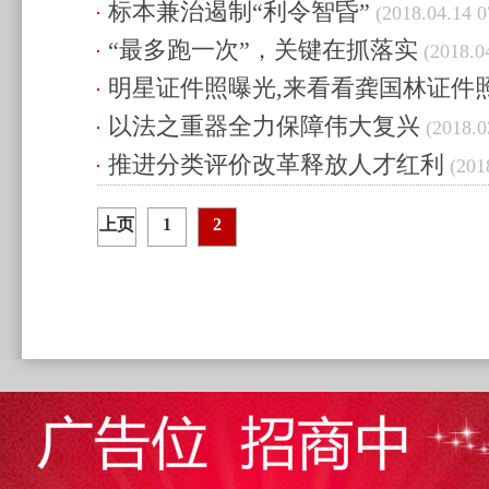
标本兼治遏制“利令智昏”
(2018.04.14 0
“最多跑一次”，关键在抓落实
(2018.04
明星证件照曝光,来看看龚国林证件
以法之重器全力保障伟大复兴
(2018.03.11 21:14)
(2018.0
推进分类评价改革释放人才红利
(2018
上页
1
2