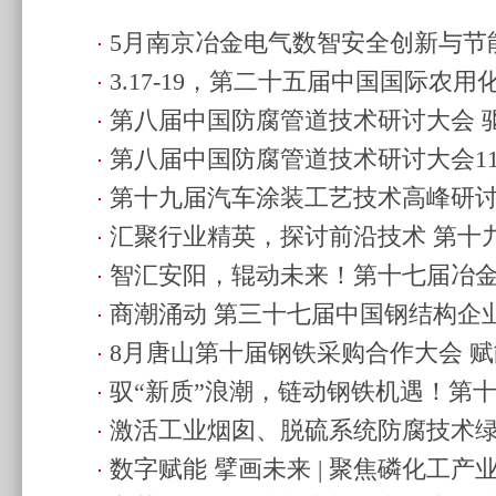
5月南京冶金电气数智安全创新与节
3.17-19，第二十五届中国国际农
企业破浪前行
(2026.03.21 23:58)
第八届中国防腐管道技术研讨大会 
（CAC2025）将于上海举办
(2025.03.1
第八届中国防腐管道技术研讨大会1
发展
(2024.11.01 21:02)
第十九届汽车涂装工艺技术高峰研讨
(2024.11.01 20:53)
汇聚行业精英，探讨前沿技术 第十
发展新蓝图
(2024.10.12 20:58)
智汇安阳，辊动未来！第十七届冶
技术研讨会即将启幕！
(2024.10.12 20:5
商潮涌动 第三十七届中国钢结构企
行业盛举
(2024.09.15 23:10)
8月唐山第十届钢铁采购合作大会 赋
火热待发！
(2024.08.27 16:33)
驭“新质”浪潮，链动钢铁机遇！第
型
(2024.08.07 23:00)
激活工业烟囱、脱硫系统防腐技术绿
会唐山启幕
(2024.08.07 23:00)
数字赋能 擘画未来 | 聚焦磷化工
企业“新”发展
(2024.08.03 00:07)