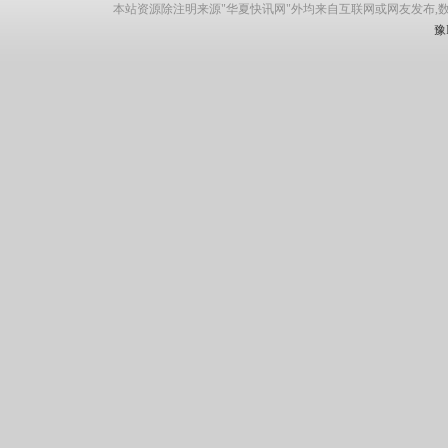
本站资源除注明来源"华夏快讯网"外均来自互联网或网友发布,
豫I