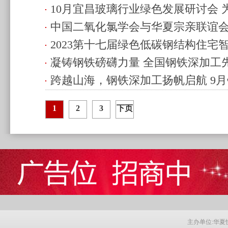
10月宜昌玻璃行业绿色发展研讨会 
高质发展新路径
(2023.09.08 17:53)
中国二氧化氯学会与华夏宗亲联谊
更多选择
(2023.09.05 22:56)
2023第十七届绿色低碳钢结构住宅
略合作协议
(2023.08.25 22:48)
凝铸钢铁磅礴力量 全国钢铁深加工
开封胜利召开
(2023.08.13 23:09)
跨越山海，钢铁深加工扬帆启航 9
月绽放日照
(2023.08.09 00:07)
智能制造交流会 铸造发展“新引擎”
(
1
2
3
下页
主办单位:华夏快讯网