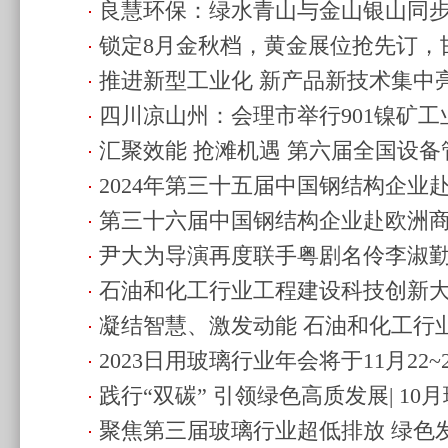
良慧环保：绿水青山与金山银山同
多展台风采！
(2024.08.03 00:06)
锁定8月金秋档，黄金展位抢先订，
19:23)
推进新型工业化 新产品新技术集中
能展火热招商中!
(2024.06.26 18:22)
四川凉山州：会理市举行901镍矿
+储能展
(2024.06.26 18:03)
汇聚效能 抢滩机遇 第六届全国设
谈会
(2024.05.29 19:07)
2024年第三十五届中国钢结构企业
果交流大会与您相约榆林
(2024.05.29 1
第三十六届中国钢结构企业赴欧洲
收官！
(2024.04.24 01:51)
尹大为导演再度联手粤剧名伶李淑
际“朋友圈”
(2024.04.24 01:51)
石油和化工行业工程建设科技创新大
(2023.11.13 19:27)
凝结智慧、激发动能 石油和化工行
赋能高质发展
(2023.11.08 11:50)
2023日用玻璃行业年会将于11月22
新大会12月落地宁波
(2023.11.07 11:57)
践行“双碳” 引领绿色高质发展| 1
市召开
(2023.10.28 23:22)
聚焦第三届玻璃行业超低排放 绿色发
绿色发展研讨会落地宜昌
(2023.09.13 1