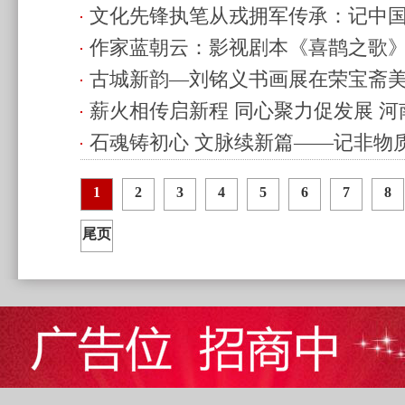
文化先锋执笔从戎拥军传承：记中
与三代人的悲歌
(2026.04.05 22:03)
作家蓝朝云：影视剧本《喜鹊之歌
会榜书艺术研究会主席苑建国
(2026.0
古城新韵—刘铭义书画展在荣宝斋
(2026.03.21 23:51)
薪火相传启新程 同心聚力促发展 
(2026.03.21 23:37)
石魂铸初心 文脉续新篇——记非物
四次会员大会圆满落幕
(2026.03.21 10:3
承人赵成德
(2026.03.08 22:13)
1
2
3
4
5
6
7
8
尾页