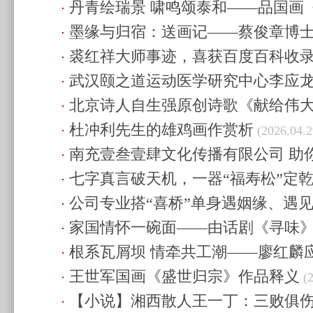
丹青绘瑞景 啸鸣颂泰和——品国画
圆满落
(2026.06.07 16:29)
墨缘与归宿：送画记——蔡俊章博
(2026.06.07 16:23)
裘红祥大师事迹，喜获百度百科收
(2026.06.07 16:04)
武汉颐之道运动医学研究中心李应
北京诗人自生强原创诗歌《献给伟大
画院副院长
(2026.05.13 22:26)
杜冲利先生的雄鸡画作赏析
(2026.05.13 21:32)
(2026.04.2
南充壹叁壹肆文化传播有限公司 助
七字真言破天机，一器“福寿松”定
(2026.04.29 16:36)
公司专业搭“喜桥”单身遇姻缘、遇
子，何以敢称“传家之宝”？
(2026.04.1
家国情怀一碗面——由话剧《寻味
(2026.04.11 01:22)
根系瓦屑坝 情牵共工潮——廖红麟
(2026.04.11 01:08)
王世军国画《盛世归宗》作品释义
屑坝寻根祭祖仪式
(2026.04.11 01:05)
(2
【小说】湘西散人王一丁：三败俱