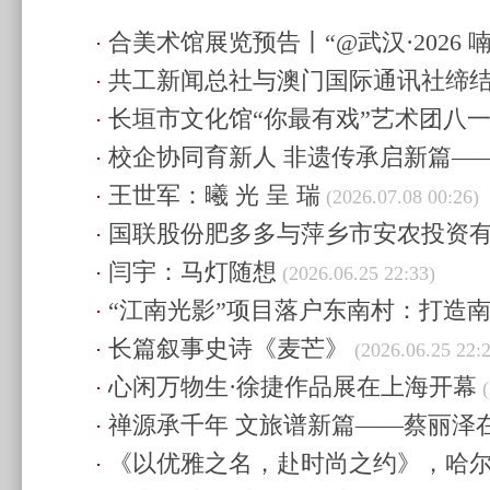
合美术馆展览预告丨“@武汉·2026
共工新闻总社与澳门国际通讯社缔
作品展”展出时间至10月30日
(2026.08.
长垣市文化馆“你最有戏”艺术团八
(2026.08.03 22:58)
校企协同育新人 非遗传承启新篇—
演出圆满举行
(2026.07.23 22:25)
王世军：曦 光 呈 瑞
化师范学院国家级大创项目建设
(2026.07.08 00:26)
(2026
国联股份肥多多与萍乡市安农投资
闫宇：马灯随想
作协议
(2026.06.25 22:35)
(2026.06.25 22:33)
“江南光影”项目落户东南村：打造南
长篇叙事史诗《麦芒》
旅”乡村振兴新样板
(2026.06.25 22:29)
(2026.06.25 22:2
心闲万物生·徐捷作品展在上海开幕
(
禅源承千年 文旅谱新篇——蔡丽泽
《以优雅之名，赴时尚之约》，哈
讲禅文化
(2026.06.25 22:11)