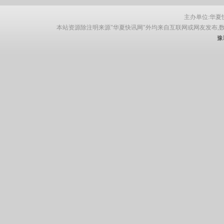
主办单位:华夏快讯网
本站资源除注明来源"华夏快讯网"外均来自互联网或网友发布,
豫I