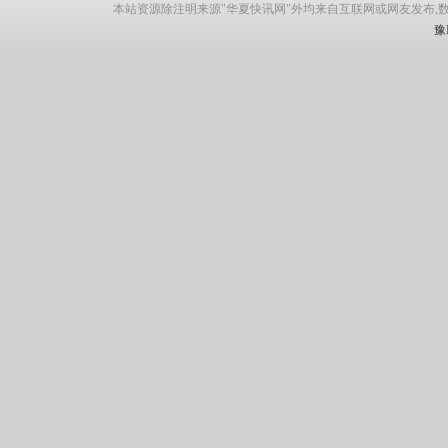
本站资源除注明来源"华夏快讯网"外均来自互联网或网友发布,
豫I