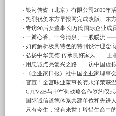
银河传媒（北京）有限公司2020年
热烈祝贺东方早报网完成改版、东
(2020.11.29 00:03)
专访90后女董事长|万氏国际企业成
(2020.11.28 23:35)
一瓣心香、一弯清泉、一股暖流 —
度大奖
(2020.08.20 22:22)
如何解析极具特色的特刊设计理念:
长刘园英谈红茶
(2020.07.29 02:11)
弘扬中华美德 传承良好家风——王
划人王琨杰
(2019.12.01 21:41)
用忠诚点亮复兴之路——访中国虚
(2019.11.12 23:56)
《企业家日报》社中国企业家理事
(2019.10.29 22:21)
官宣！金宫味业董事长龚永泽荣获
GJTVZB与中军创战略合作签约仪
(2019.01.02 00:44)
国际诚信道德体系共建单位和先进人物
14:24)
只有今生，没有来世！珍惜生命中
誉公示
(2018.11.09 00:32)