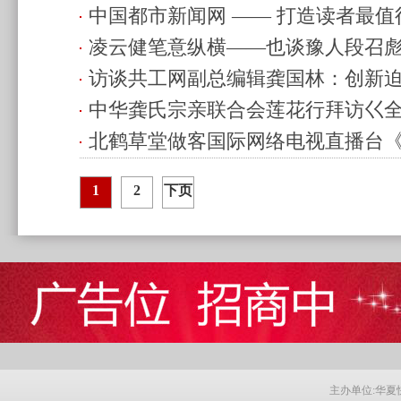
中国都市新闻网 —— 打造读者最
年庆典
(2018.04.11 19:05)
凌云健笔意纵横——也谈豫人段召
(2018.04.05 15:04)
访谈共工网副总编辑龚国林：创新
中华龚氏宗亲联合会莲花行拜访巜
北鹤草堂做客国际网络电视直播台
人物龚全珍(老阿姨)
(2018.03.26 16:35)
(2018.03.26 12:46)
1
2
下页
主办单位:华夏快讯网