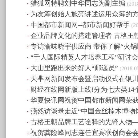
猎狐网特聘刘中华同志为副主编
(2018.11.01 22:50)
(2018
为友筹创始人施亮讲述运用众筹的方
中国都市新闻网--都市新闻好帮手
举办万人演讲
(2018.08.29 23:26)
(20
企业品牌文化的搭建管理者 古格王
专访渝味晓宇供应商 带你了解“火锅
(2018.06.26 12:13)
“千人国际精英人才培养工程”研讨
知的一面
(2018.06.26 12:10)
大山里跑出来的好人“邮递员”
23:45)
(2018.05
天芈网新闻发布会暨启动仪式在银
财经在线网新版上线!分为七大类14
18:13)
华夏快讯网祝贺中国都市新闻网荣获“
15:58)
燕然访谈录走近“中国金丝楠木博物
响力奖”
(2018.05.17 15:54)
古格王朝品牌工艺诠释的先锋人物
先生
(2018.04.13 23:52)
祝贺龚险峰同志连任宜宾联创商会
19:46)