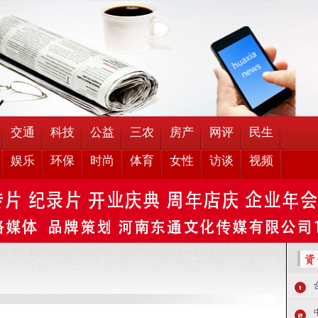
交通
科技
公益
三农
房产
网评
民生
娱乐
环保
时尚
体育
女性
访谈
视频