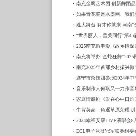
南充金鹰艺术团 创新舞蹈品
如果青花瓷是水墨画、我们
姓大舞台 有才你就来 河南
“世界丽人，善美同行”第4
(2025.05.12 10:28)
2025南充微电影《故乡情
圳圆满举办！
(2025.02.05 01:1
南充将举办“金蛇狂舞”202
南充2025年首部乡村振兴
遂宁市杂技团参演2024年
(2025.01.07 22:11)
音乐制作人何琪又一力作音
家庭情感剧《爱在心中口难
(2024.08.07 23:00)
牛背英豪，角逐草原荣耀|
2024幸福安康LIVE演唱
(2024.07.16 22:54)
ECL电子竞技冠军联赛组委