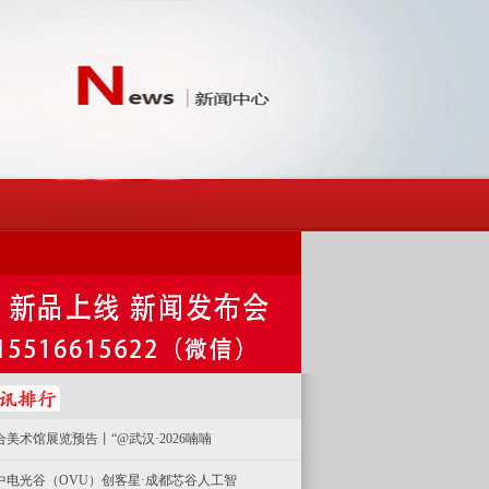
合美术馆展览预告丨“@武汉·2026喃喃
中电光谷（OVU）创客星·成都芯谷人工智