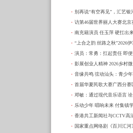
别再说“有空再见”，汇艺
访第46届世界丽人大赛北
南充籍演员 任玉萍 硬扛出
“上合之韵 丝路之秋”20
演员：常勇：扛起责任 即便
在郑州启幕
(2026.06.07 20:52)
影展创业人精神 2026乡村
音缘共鸣 弦动汕头：青少
首届华夏民歌大赛广西分赛
邓敏：通过现代音乐语言 诠释
乐动少年 唱响未来 付集镇
香港共工新闻社与CCTV
国家重点网络剧《百川汇河
21:55)