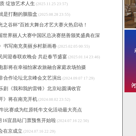
质 绽放艺术人生
(2025.11.25 23:57)
就是打翻的胭脂盒
(2025.08.28 23:55)
“光之谷杯”百姓大舞台才艺大赛火热启动！
5届世界丽人大赛中国区总决赛慈善颁奖盛典在深
深》书写南充美丽乡村新画卷
2)
(2025.02.05 00:55)
5民间迎春联欢晚会 共赴春节盛宴
(2025.01.14 23:46)
微电影将在幸福怡家农旅融合家庭农场拍摄
中非合作论坛北京峰会文艺演出
(2024.09.07 17:29)
乐剧《我和我的雷锋》北京站圆满收官
开》将在南充开机
(2024.08.02 23:52)
驯牛比赛成为红原牦牛文化活动最大亮点
会8月16宜昌站门票预售开始啦
(2024.07.16 22:50)
会在京成立
(2024.07.16 22:29)