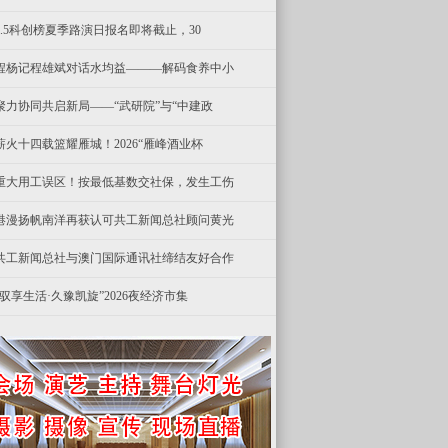
8.5科创榜夏季路演日报名即将截止，30
程杨记程雄斌对话水均益———解码食养中小
聚力协同共启新局——“武研院”与“中建政
薪火十四载篮耀雁城！2026“雁峰酒业杯
重大用工误区！按最低基数交社保，发生工伤
港漫扬帆南洋再获认可共工新闻总社顾问黄光
共工新闻总社与澳门国际通讯社缔结友好合作
“驭享生活·久豫凯旋”2026夜经济市集