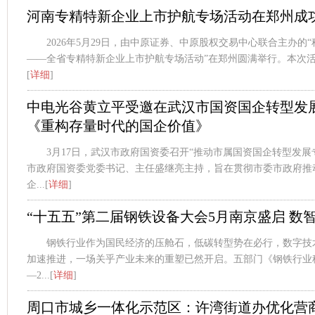
河南专精特新企业上市护航专场活动在郑州成
2026年5月29日，由中原证券、中原股权交易中心联合主办的
——全省专精特新企业上市护航专场活动”在郑州圆满举行。本次活动
[
详细
]
中电光谷黄立平受邀在武汉市国资国企转型发
《重构存量时代的国企价值》
3月17日，武汉市政府国资委召开“推动市属国资国企转型发展
市政府国资委党委书记、主任盛继亮主持，旨在贯彻市委市政府推动
企...[
详细
]
“十五五”第二届钢铁设备大会5月南京盛启 数
钢铁行业作为国民经济的压舱石，低碳转型势在必行，数字技
加速推进，一场关乎产业未来的重塑已然开启。五部门《钢铁行业稳
—2...[
详细
]
周口市城乡一体化示范区：许湾街道办优化营商