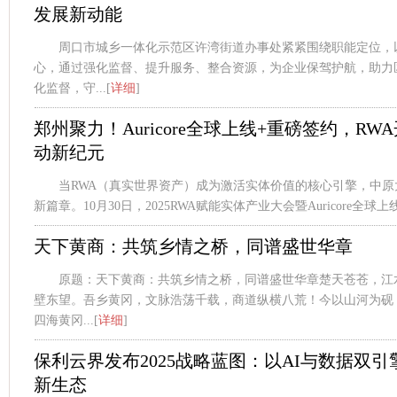
发展新动能
周口市城乡一体化示范区许湾街道办事处紧紧围绕职能定位，
心，通过强化监督、提升服务、整合资源，为企业保驾护航，助力
化监督，守...[
详细
]
郑州聚力！Auricore全球上线+重磅签约，R
动新纪元
当RWA（真实世界资产）成为激活实体价值的核心引擎，中
新篇章。10月30日，2025RWA赋能实体产业大会暨Auricore全球上线
天下黄商：共筑乡情之桥，同谱盛世华章
原题：天下黄商：共筑乡情之桥，同谱盛世华章楚天苍苍，江
壁东望。吾乡黄冈，文脉浩荡千载，商道纵横八荒！今以山河为砚
四海黄冈...[
详细
]
保利云界发布2025战略蓝图：以AI与数据双
新生态