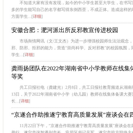
不知道大家有没有发现，如今的中小学生甚至大学生，在书写
多的学生能写自己的名字都写得东倒西歪，不成正体。造成这样的
方面学生...[
详细
]
安徽合肥：淝河派出所反邪教宣传进校园
市场舆情网讯（文/王文杰）为进一步增强校园师生法治观念
邪、防邪、拒邪的能力，营造“崇尚科学、反对邪教”的校园氛围，
学生...[
详细
]
龚雨扬团队在2022年湖南省中小学教师在线
等奖
共工日报社电（龚建光）2月8日，共工日报社教育频道从湖南
13日，关于2022年湖南省中小学（幼儿园）教师在线集体备课大
长...[
详细
]
“京遂合作助推遂宁教育高质量发展”座谈会在
11月22日下午，“京遂合作助推遂宁教育高质量发展”座谈会
举行，遂宁市张智勇副市长、安居区书记吴军、遂宁市驻京联络主