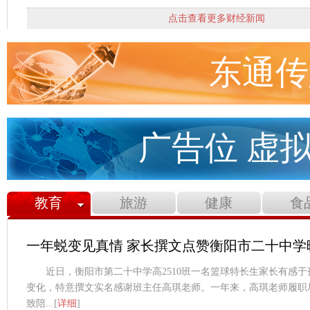
点击查看更多财经新闻
东通传
广告位 虚
教育
旅游
健康
食
一年蜕变见真情 家长撰文点赞衡阳市二十中学
近日，衡阳市第二十中学高2510班一名篮球特长生家长有感
变化，特意撰文实名感谢班主任高琪老师。一年来，高琪老师履职
致陪...[
详细
]