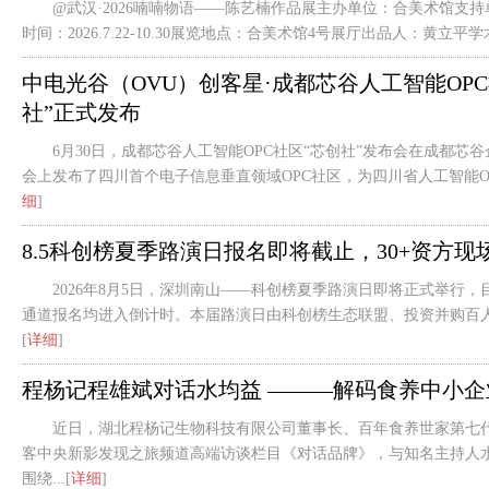
@武汉·2026喃喃物语——陈艺楠作品展主办单位：合美术馆支
时间：2026.7.22-10.30展览地点：合美术馆4号展厅出品人：黄立平学术.
中电光谷（OVU）创客星·成都芯谷人工智能OPC
社”正式发布
6月30日，成都芯谷人工智能OPC社区“芯创社”发布会在成都芯
会上发布了四川首个电子信息垂直领域OPC社区，为四川省人工智能OPC
细
]
8.5科创榜夏季路演日报名即将截止，30+资方现
2026年8月5日，深圳南山——科创榜夏季路演日即将正式举行
通道报名均进入倒计时。本届路演日由科创榜生态联盟、投资并购百人会
[
详细
]
程杨记程雄斌对话水均益 ———解码食养中小企
近日，湖北程杨记生物科技有限公司董事长、百年食养世家第七
客中央新影发现之旅频道高端访谈栏目《对话品牌》，与知名主持人
围绕...[
详细
]