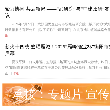
聚力协同 共启新局 ——“武研院”与“中建政研”
议
2026年7月22日，武汉国民企业与市场经济研究院（以下简称“武
研数据服务有限公司（以下简称“中建政研”）在北京成功签署战略合作框
细
]
薪火十四载 篮耀雁城！2026“雁峰酒业杯”衡阳
启幕
夏夜平湖，灯火璀璨，篮球撞击地面的声响点燃雁城热情。昨日，2
杯”衡阳市篮球联赛开幕式在平湖公园篮球场顺利举行，这项扎根衡阳
正...[
详细
]
承接：专题片 宣传