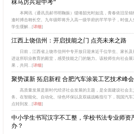
秣马厉兵迎中考”
本网讯（通讯员郝书明鞠振）缱绻韶光时如流，青春依旧呈锦
逢时搏击翱长空。九年级即将升入高一级学府的芊芊学子，时值人
学生缓解...[
详细
]
江西上饶信州：开启技能之门 点亮未来之路
日前，江西省上饶市信州中专开放日迎来近千位学生、家长及
进这所职业教育的殿堂，感受技能之门的魅力。该校师生向社会展
果，共同...[
详细
]
聚势谋新 拓启新程 合肥汽车涂装工艺技术峰会
高质量发展是新时代经济社会发展的主题，是全面建设社会主
务。在智能化、自动化、绿色环保以及双碳战略指引下，我国汽车
点转到发...[
详细
]
中小学生书写汉字不工整，学校书法专业师资
办？