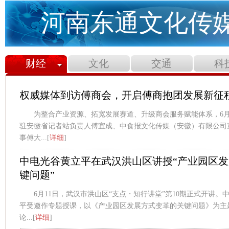
河南东通文化传媒有限
财经
文化
交通
科
权威媒体到访傅商会，开启傅商抱团发展新征
为整合产业资源、拓宽发展赛道、升级商会服务赋能体系，6月
驻安徽省记者站负责人傅宜成、中食报文化传媒（安徽）有限公司
事傅大...[
详细
]
中电光谷黄立平在武汉洪山区讲授“产业园区
键问题”
6月11日，武汉市洪山区“支点・知行讲堂”第10期正式开讲
平受邀作专题授课，以《产业园区发展方式变革的关键问题》为主
论...[
详细
]