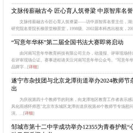
文脉传薪融古今 匠心育人筑脊梁 中原智库名
文脉传薪融古今匠心育人筑脊梁——访中原智库名誉主任，湖
研究院名誉院长柳景堂柳景堂，1998级、2002届本科杰出校友，2002级
“写意年华杯”第二届全国书法大赛即将启动
由河南写意年华教育科技有限公司主办，动漫报、评审现场特
在评审现场公证。赛事进程请关注河南写意年华公众号。“写意年华
品牌字...[
详细
]
遂宁市杂技团与北京龙潭街道举办2024教师
出
为庆祝第四十个教师节的到来，向龙潭地区教育工作者表示感谢
风化雨感怀师恩”北京市东城区龙潭街道庆祝第40个教师节专场慰
演。...[
详细
]
邹城市第十二中学成功举办12355为青春护航