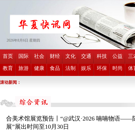
2026年
8月
6日
星期四
首页
国际
社会
财经
文化
交通
科技
公益
三
教育
旅游
健康
食品
法制
娱乐
环保
时尚
体
滚动新闻：
合美术馆展览预告丨“@武汉·2026 喃喃物语—
展”展出时间至10月30日