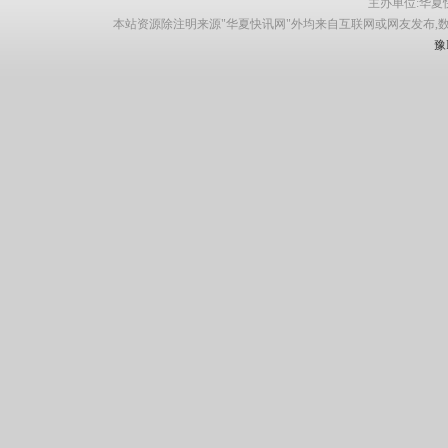
主办单位:华夏快讯网
本站资源除注明来源"华夏快讯网"外均来自互联网或网友发布,
豫I