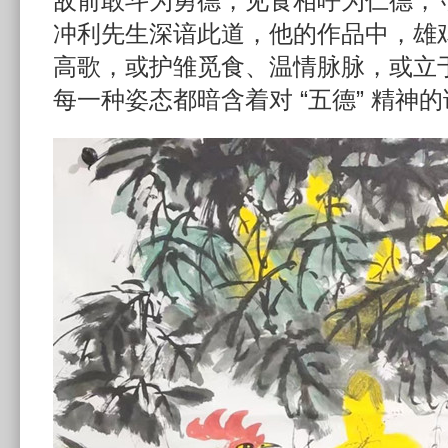
敌前敢斗为勇德，见食相呼为仁德，
冲利先生深谙此道，他的作品中，雄
高歌，或护雏觅食、温情脉脉，或立
每一种姿态都暗含着对 “五德” 精神