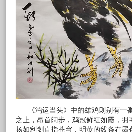
《鸿运当头》中的雄鸡则别有一番
之上，昂首阔步，鸡冠鲜红如霞，羽
扬如利剑直指苍穹，明黄的线条在墨