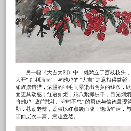
另一幅《大吉大利》中，雄鸡立于荔枝枝头，红
大开”“红利满满”，与雄鸡的 “大吉” 之意相得益
如旌旗猎猎，浓墨的羽毛间晕染出明黄的线条，
面更具动感；红冠如炬，鸡爪紧抓枝干，目光炯
将雄鸡 “敌前敢斗、守时不怠” 的勇德与信德展
勒，苍劲老辣，荔枝以红点簇而成，饱满鲜活，
画面层次丰富、意趣盎然。