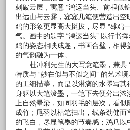
刺破云层，寓意 “鸿运当头、前程似
出远山与云雾，寥寥几笔便营造出空
鸡的形象更显高大挺拔，尽显 “雄鸡一
气。画中的题字 “鸿运当头” 以行书
鸡的姿态相映成趣，书画合璧，相得
的气韵融为一体。
杜冲利先生的大写意笔墨，兼具 “
特质与 “妙在似与不似之间” 的艺术
的工细描摹，而是以淋漓的水墨写其
身躯以大笔泼墨，一笔下去便分出浓
上自然晕染，如同羽毛的层次，看似
成竹；尾羽以枯笔扫出，线条劲健而
的飞白，尽显笔墨的节奏感；鸡爪以