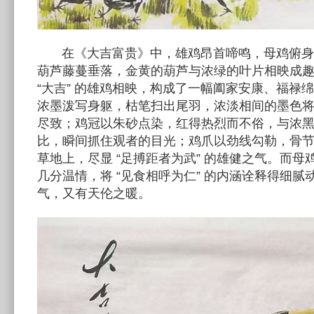
在《大吉富贵》中，雄鸡昂首啼鸣，母鸡俯身
葫芦藤蔓垂落，金黄的葫芦与浓绿的叶片相映成趣，“
“大吉” 的雄鸡相映，构成了一幅阖家安康、福禄
浓墨泼写身躯，枯笔扫出尾羽，浓淡相间的墨色
尽致；鸡冠以朱砂点染，红得热烈而不俗，与浓
比，瞬间抓住观者的目光；鸡爪以劲线勾勒，骨
草地上，尽显 “足搏距者为武” 的雄健之气。而
几分温情，将 “见食相呼为仁” 的内涵诠释得细
气，又有天伦之暖。