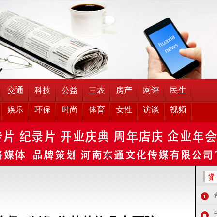
交通
科技
公益
三农
房产
网评
民生
娱乐
环保
时尚
体育
女性
访谈
视频