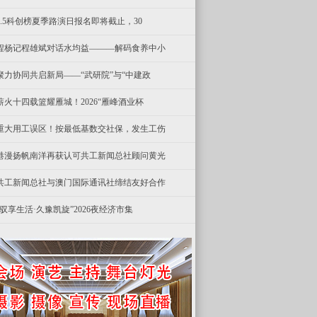
8.5科创榜夏季路演日报名即将截止，30
程杨记程雄斌对话水均益———解码食养中小
聚力协同共启新局——“武研院”与“中建政
薪火十四载篮耀雁城！2026“雁峰酒业杯
重大用工误区！按最低基数交社保，发生工伤
港漫扬帆南洋再获认可共工新闻总社顾问黄光
共工新闻总社与澳门国际通讯社缔结友好合作
“驭享生活·久豫凯旋”2026夜经济市集