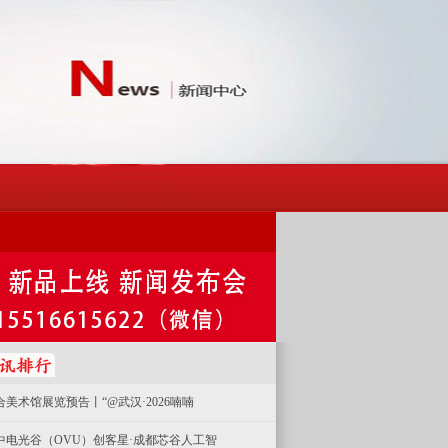
合美术馆展览预告丨“@武汉·2026喃喃
中电光谷（OVU）创客星·成都芯谷人工智