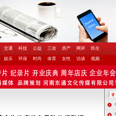
交通
科技
公益
三农
房产
网评
民生
娱乐
环保
时尚
体育
女性
访谈
视频