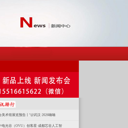
合美术馆展览预告丨“@武汉·2026喃喃
中电光谷（OVU）创客星·成都芯谷人工智