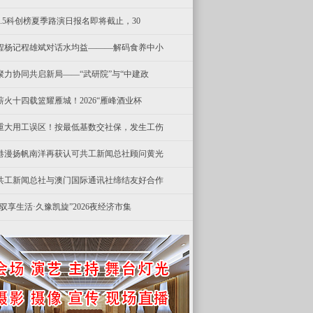
8.5科创榜夏季路演日报名即将截止，30
程杨记程雄斌对话水均益———解码食养中小
聚力协同共启新局——“武研院”与“中建政
薪火十四载篮耀雁城！2026“雁峰酒业杯
重大用工误区！按最低基数交社保，发生工伤
港漫扬帆南洋再获认可共工新闻总社顾问黄光
共工新闻总社与澳门国际通讯社缔结友好合作
“驭享生活·久豫凯旋”2026夜经济市集