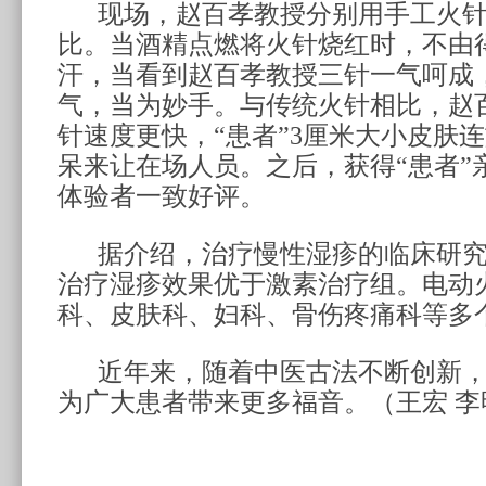
现场，
赵百孝教授分别用手工火
比。
当酒精点燃将火针烧红时，不由
汗，当看到
赵百孝教授
三针一气呵成
气，当为妙手。
与传统火针相比，
赵
针
速度更快，
“患者”
3
厘米大小皮肤连
呆来让在场人员。
之后，获得
“患者”
体验者一致好评。
据介绍，
治疗慢性湿疹的临床研
治疗湿疹效果优于激素治疗组。电动
科、皮肤科、妇科、骨伤疼痛科等多
近年来，随着中医古法不断创新
为广大患者带来更多福音。（王宏 李