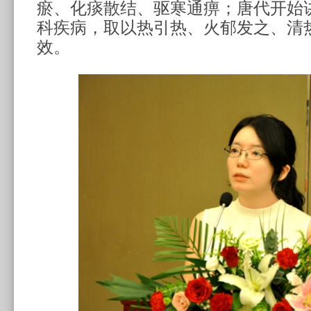
瘀、化痰散结、驱寒通痹；唐代开始
科疾病，取以热引热、火郁发之、清
效。