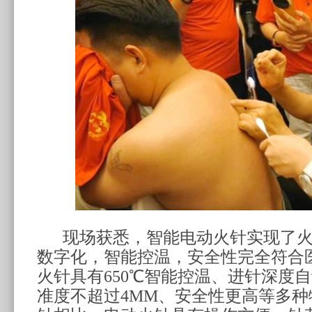
现场获悉，
智能
电动火针实现了
数字化，智能控温，安全性
完全符合
火针具有
650℃
智能控温、进针深度自
准度不超过
4MM
、安全性更高等多种