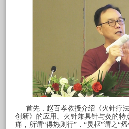
首先，
赵百孝教授
介绍
《火针疗
创新》
的应用
。火针兼具针与灸的特
痛，所谓
“
得热则行
”
，
“
灵枢
”
谓之
“
燔