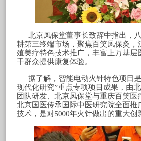
北京凤保堂董事长致辞中指出，
耕第三终端市场，聚焦百笑凤保灸
，
殖美疗特色技术推广，
丰富
上万基层
千群众提供康复体验。
据了解，
智能电动火针特色项目
现代化研究
”
重点专项项目成果，
由
北
团队研发、北京凤保堂与重庆百笑医
北京国医传承国际中医研究院全面推
技术
，
是对
5000
年火针做出的重大创