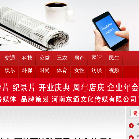
交通
科技
公益
三农
房产
网评
民生
娱乐
环保
时尚
体育
女性
访谈
视频