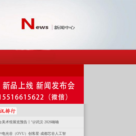
合美术馆展览预告丨“@武汉·2026喃喃
中电光谷（OVU）创客星·成都芯谷人工智