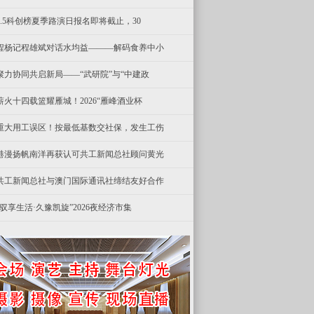
8.5科创榜夏季路演日报名即将截止，30
程杨记程雄斌对话水均益———解码食养中小
聚力协同共启新局——“武研院”与“中建政
薪火十四载篮耀雁城！2026“雁峰酒业杯
重大用工误区！按最低基数交社保，发生工伤
港漫扬帆南洋再获认可共工新闻总社顾问黄光
共工新闻总社与澳门国际通讯社缔结友好合作
“驭享生活·久豫凯旋”2026夜经济市集