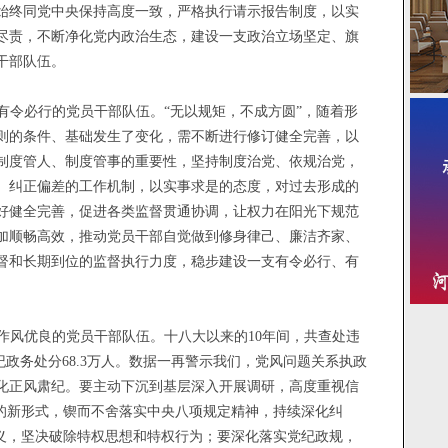
始终同党中央保持高度一致，严格执行请示报告制度，以实
尽责，不断净化党内政治生态，建设一支政治立场坚定、旗
干部队伍。
有令必行的党员干部队伍。“无以规矩，不成方圆”，随着形
则的条件、基础发生了变化，需不断进行修订健全完善，以
制度管人、制度管事的重要性，坚持制度治党、依规治党，
、纠正偏差的工作机制，以实事求是的态度，对过去形成的
好健全完善，促进各类监督贯通协调，让权力在阳光下规范
加顺畅高效，推动党员干部自觉做到修身律己、廉洁齐家、
督和长期到位的监督执行力度，稳步建设一支有令必行、有
作风优良的党员干部队伍。十八大以来的10年间，共
查处违
纪政务处分68.3万人。
数据一再警示我们，党风问题关系执政
化正风肃纪。
要主动下沉到基层深入开展调研，高度重视信
的新形式，
锲而不舍落实中央八项规定精神，持续深化纠
主义，坚决破除特权思想和特权行为
；要深化落实党纪政规，