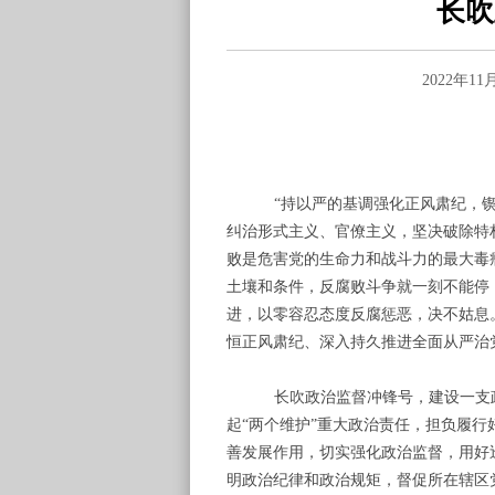
长吹
2022年1
“
持以严的基调强化正风肃纪，
纠治形式主义、官僚主义，坚决破除特
败是危害党的生命力和战斗力的最大毒
土壤和条件，反腐败斗争就一刻不能停
进，以零容忍态度反腐惩恶，决不姑息
恒正风肃纪、深入持久推进全面从严治
长吹政治监督冲锋号，建设一支
起“两个维护”重大政治责任，担负
履行
善发展作用，切实强化政治监督，用好
明政治纪律和政治规矩，督促所在辖区