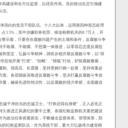
的作风建设和全方位监督，以优良作风、良好政治生态引领建
队伍。
净清白的党员干部队伍。十八大以来，运用
第四种形态处理
次，占3.5%，其中涉嫌职务犯罪、移送检察机关的8.7万人，开
告警示着，只要存在腐败问题产生的土壤和条件，反腐败斗争
持不敢腐、不能腐、不想腐一体推进，以零容忍态度反腐惩
醒和坚定，弘扬斗争精神，蹄疾步稳开展反腐败斗争，
以
“得
停息地开展“打虎”、“拍蝇”、“猎狐”行动，铲除腐败毒瘤，
遏制、强高压、长震慑，坚持受贿行贿一起查，坚持有案必
方面、各层级纵深推进反腐败斗争，坚决打赢反腐败斗争攻
存量，确保先进性纯洁性，以反腐败的强力举措，全面建设
忠诚干净担当的忠诚卫士。
“打铁还得自身硬”，正人必先正
持久推进正风肃纪的重中之重。各级纪检监察机关要把建设
作为政治任务抓紧抓实，不断健全监督体系、管理体系，防
担当的纪检监察队伍；作为系统干部，要大力
弘扬伟大建党精