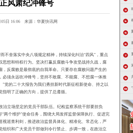
正风肃纪冲锋号
1月05日 16:06 来源：华夏快讯网
锲而不舍落实中央八项规定精神，持续深化纠治
“四风”，重点
权思想和特权行为。坚决打赢反腐败斗争攻坚战持久战，腐
瘤，反腐败是最彻底的自我革命。只要存在腐败问题产生的
，必须永远吹冲锋号，坚持不敢腐、不能腐、不想腐一体推
。
”党的二十大报告为我们勇担新时代新征程新使命、持之以
党指明了正确的方向，提供了总遵循。
政治立场坚定的党员干部队伍。纪检监察系统干部要担负
好
“两个维护”使命任务，
围绕大局发挥监督保障执行、促进完
巡视巡查利剑，推进政治监督具体化、精准化、常态化，严
党组织和广大党员干部做到令行禁止、步调一致，在政治立