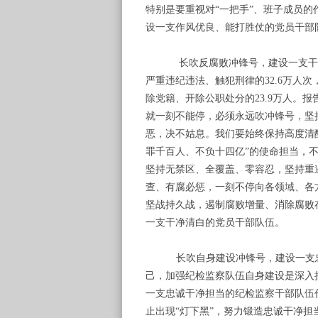
特别是要重视对
“一把手”、班子成员
设一支作风优良、能打胜仗的党员干部
长吹反腐败冲锋号，建设一支干
严重违纪违法、触犯刑律的
32.6万人
除党籍、开除公职处分的23.9万人。
报
就一刻不能停，必须永远吹冲锋号，坚
恶，决不姑息。我们要始终保持高度清
罪千百人、不负十四亿”的使命担当
，不
坚持无禁区、全覆盖、零容忍，坚持重
查、有腐必惩，一刻不停向各领域、各
坚战持久战，遏制腐败增量、消除腐败
一支干净清白的党员干部队伍。
长吹自身建设冲锋号，建设一支
己，加强纪检监察队伍自身建设是深入
一支忠诚干净担当的纪检监察干部队伍
止出现“灯下黑”，努力锻造忠诚干净