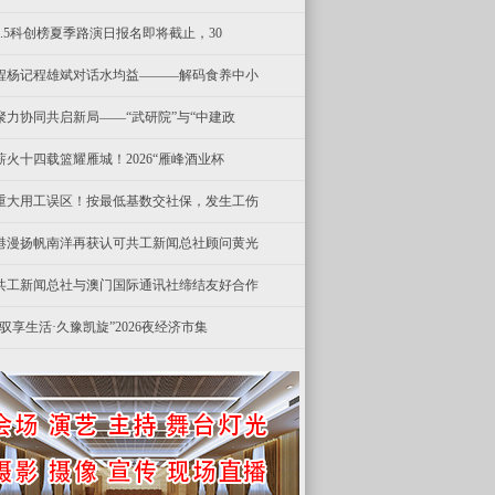
8.5科创榜夏季路演日报名即将截止，30
程杨记程雄斌对话水均益———解码食养中小
聚力协同共启新局——“武研院”与“中建政
薪火十四载篮耀雁城！2026“雁峰酒业杯
重大用工误区！按最低基数交社保，发生工伤
港漫扬帆南洋再获认可共工新闻总社顾问黄光
共工新闻总社与澳门国际通讯社缔结友好合作
“驭享生活·久豫凯旋”2026夜经济市集