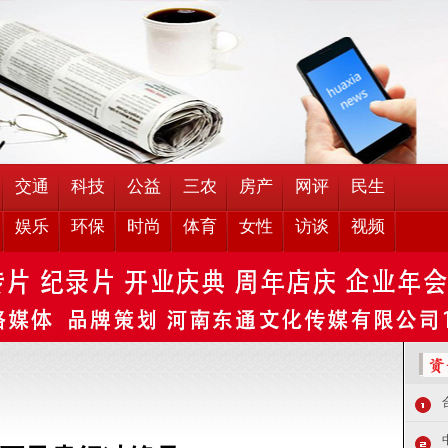
交通
科技
公益
三农
房产
网评
民生
娱乐
环保
时尚
体育
女性
访谈
视频