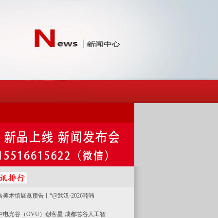
合美术馆展览预告丨“@武汉·2026喃喃
中电光谷（OVU）创客星·成都芯谷人工智