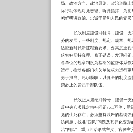
场、政治方向、政治原则、政治道路上
际行动体现对党忠诚、听党指挥、为党
帜鲜明讲政治、忠诚于党和人民的党员
长吹制度建设冲锋号，建设一支
势的发展，一些制度、规定、规章、规
适应新时代新征程新要求。要高度重视
落实好坚持真理、修正错误，发现问题
各单位的规章制度为基础的监督体系作
运行，推动各部门机关单位权力运行更
勇于担当、尽职履职，以健全的制度监
禁必止的党员干部队伍。
长吹正风肃纪冲锋号，建设一支
反中央八项规定精神问题
76.1万件，党
党的生死存亡，必须坚持以严的基调强
访问题，找准
“四风”问题及其异化变形
治
“四风”，重点纠治形式主义、官僚