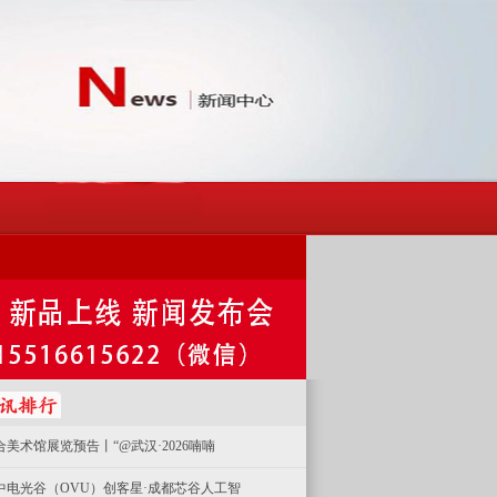
合美术馆展览预告丨“@武汉·2026喃喃
中电光谷（OVU）创客星·成都芯谷人工智