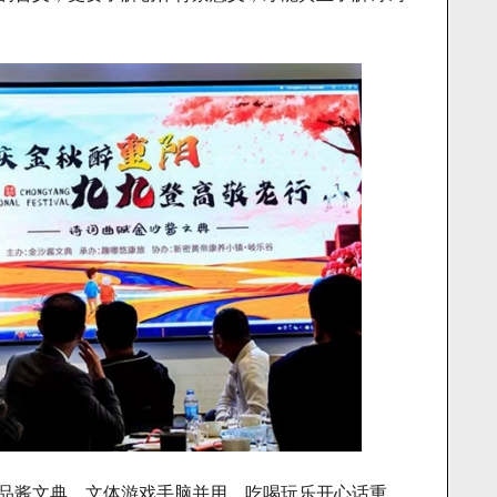
品酱文典，文体游戏手脑并用，吃喝玩乐开心话重