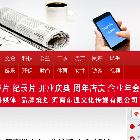
交通
科技
公益
三农
房产
网评
民生
娱乐
环保
时尚
体育
女性
访谈
视频