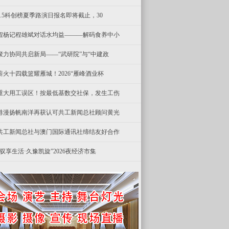
8.5科创榜夏季路演日报名即将截止，30
程杨记程雄斌对话水均益———解码食养中小
聚力协同共启新局——“武研院”与“中建政
薪火十四载篮耀雁城！2026“雁峰酒业杯
重大用工误区！按最低基数交社保，发生工伤
港漫扬帆南洋再获认可共工新闻总社顾问黄光
共工新闻总社与澳门国际通讯社缔结友好合作
“驭享生活·久豫凯旋”2026夜经济市集