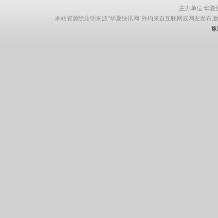
主办单位:华夏快讯网
本站资源除注明来源"华夏快讯网"外均来自互联网或网友发布,
豫I