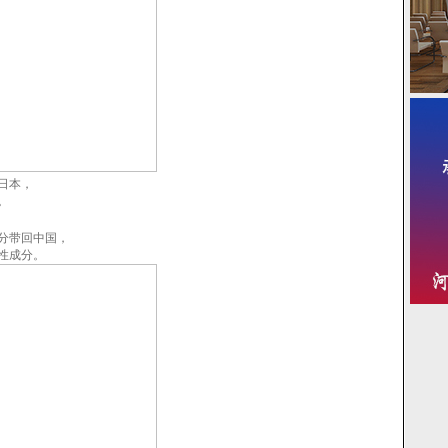
日本，
。
分带回中国，
性成分。