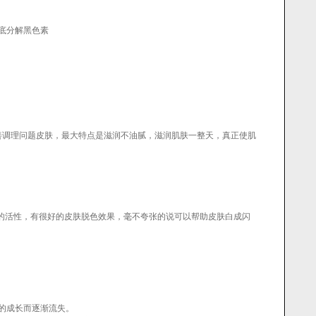
底分解黑色素
改善调理问题皮肤，最大特点是滋润不油腻，滋润肌肤一整天，真正使肌
酶的活性，有很好的皮肤脱色效果，毫不夸张的说可以帮助皮肤白成闪
的成长而逐渐流失。