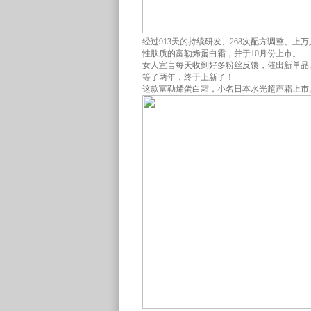
经过913天的持续研发、268次配方调整、上
性肤质的富勒烯蛋白霜，并于10月份上市。
女人宣言每天收到好多粉丝反馈，催出新单品
等了两年，终于上新了！
这款富勒烯蛋白霜，小名日本水光超声霜上市