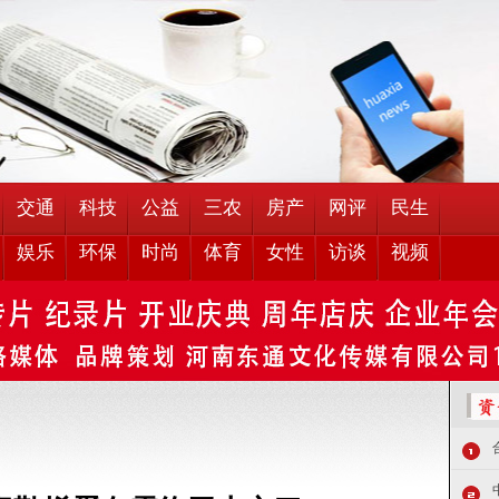
交通
科技
公益
三农
房产
网评
民生
娱乐
环保
时尚
体育
女性
访谈
视频