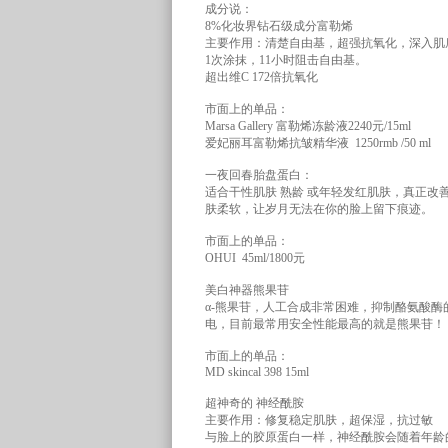
成分说：
8%化妆界钻石级成分富勒烯
主要作用：清楚自由基，超强抗氧化，深入肌
1次涂抹，11小时阻击自由基。
超出维C 172倍抗氧化
市面上的单品：
Marsa Gallery 富勒烯冻龄液2240元/15ml
爱妃丽耳富勒烯抗皱精华液 1250rmb /50 ml
一夜回春胎盘蛋白：
适合干性肌肤 熟龄 或年轻发红肌肤，真正
肤柔软，让岁月无法在你的脸上留下痕迹。
市面上的单品：
OHUI 45ml/1800元
美白神器熊果苷
α-熊果苷，人工合成非常困难，抑制酪氨酸
电，目前最常用安全性能最高的就是熊果苷！
市面上的单品：
MD skincal 398 15ml
超神奇的 神经酰胺
主要作用：修复稳定肌肤，超保湿，抗过敏
与脸上的胶原蛋白一样，神经酰胺会随着年龄