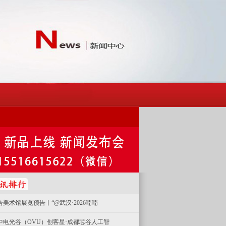
合美术馆展览预告丨“@武汉·2026喃喃
中电光谷（OVU）创客星·成都芯谷人工智