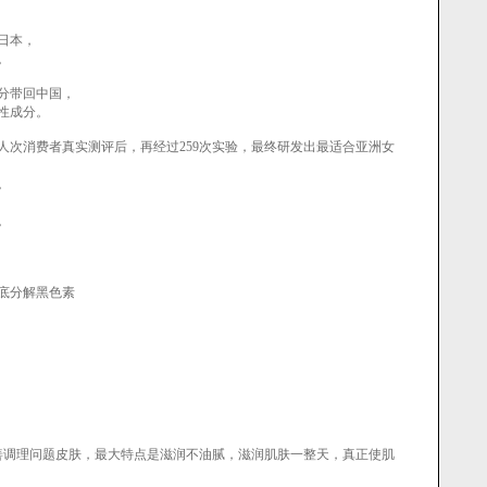
日本，
。
分带回中国，
性成分。
万人次消费者真实测评后，再经过259次实验，最终研发出最适合亚洲女
。
。
底分解黑色素
改善调理问题皮肤，最大特点是滋润不油腻，滋润肌肤一整天，真正使肌