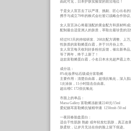
由此可见，日本护肤实验室的前沿地位！
于是女人宣言去了以严谨、挑剔、匠心出名的
携手与成立79年的株式会社签订战略合作协议
女人宣言决心将最顶配的黄金配方和原材料成
配制最合适亚洲人的肤质，萃取出最珍贵的活
经过913天的持续研发、268次配方调整、上
性肤质的富勒烯蛋白霜，并于10月份上市。
女人宣言每天收到好多粉丝反馈，催出新单品
等了两年，终于上新了！
这款富勒烯蛋白霜，小名日本水光超声霜上市
成分说：
8%化妆界钻石级成分富勒烯
主要作用：清楚自由基，超强抗氧化，深入肌
1次涂抹，11小时阻击自由基。
超出维C 172倍抗氧化
市面上的单品：
Marsa Gallery 富勒烯冻龄液2240元/15ml
爱妃丽耳富勒烯抗皱精华液 1250rmb /50 ml
一夜回春胎盘蛋白：
适合干性肌肤 熟龄 或年轻发红肌肤，真正
肤柔软，让岁月无法在你的脸上留下痕迹。