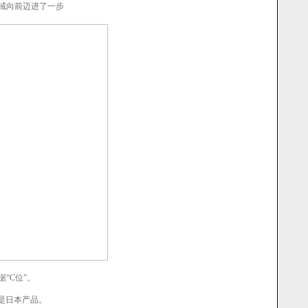
域向前迈进了一步
“C位”。
是日本产品。