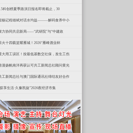
8.5科创榜夏季路演日报名即将截止，30
程杨记程雄斌对话水均益———解码食养中小
聚力协同共启新局——“武研院”与“中建政
薪火十四载篮耀雁城！2026“雁峰酒业杯
重大用工误区！按最低基数交社保，发生工伤
港漫扬帆南洋再获认可共工新闻总社顾问黄光
共工新闻总社与澳门国际通讯社缔结友好合作
“驭享生活·久豫凯旋”2026夜经济市集