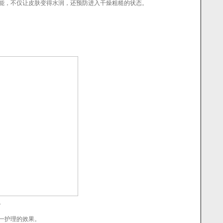
能，不仅让皮肤变得水润，还预防进入干燥粗糙的状态。
。
一护理的效果。