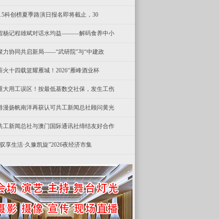
8.5科创榜夏季路演日报名即将截止，30
程杨记程雄斌对话水均益———解码食养中小
聚力协同共启新局——“武研院”与“中建政
薪火十四载篮耀雁城！2026“雁峰酒业杯
重大用工误区！按最低基数交社保，发生工伤
港漫扬帆南洋再获认可共工新闻总社顾问黄光
共工新闻总社与澳门国际通讯社缔结友好合作
“驭享生活·久豫凯旋”2026夜经济市集