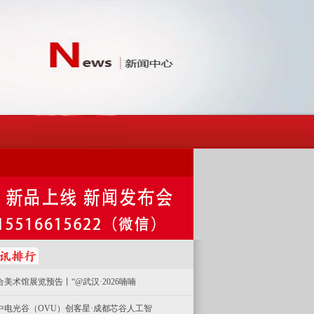
合美术馆展览预告丨“@武汉·2026喃喃
中电光谷（OVU）创客星·成都芯谷人工智