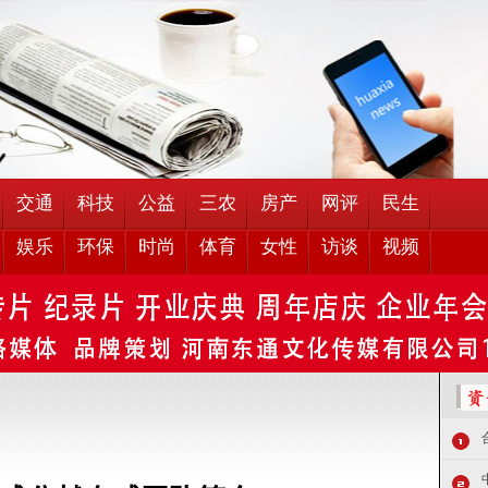
交通
科技
公益
三农
房产
网评
民生
娱乐
环保
时尚
体育
女性
访谈
视频